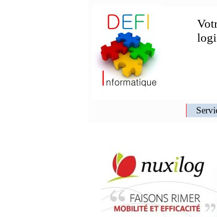
Votr
log
Servi